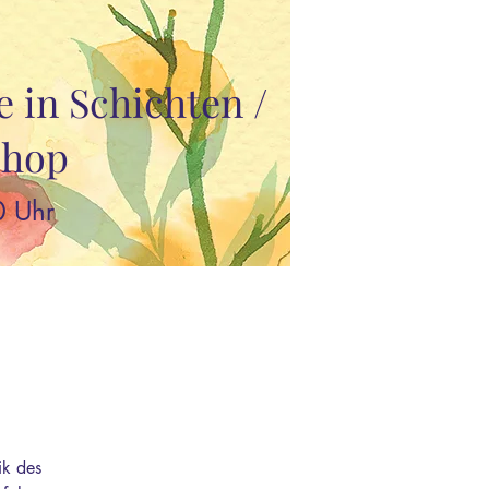
 in Schichten /
shop
0 Uhr
ik des 