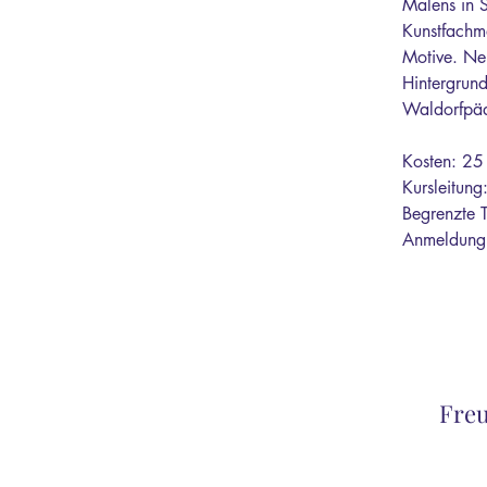
Malens in S
Kunstfachm
Motive. Neb
Hintergrund
Waldorfpäd
Kosten: 25 
Kursleitun
Begrenzte 
Anmeldung 
Freu