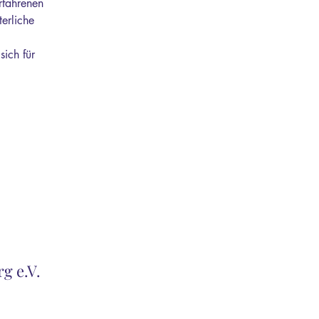
rfahrenen 
erliche 
sich für 
g e.V.