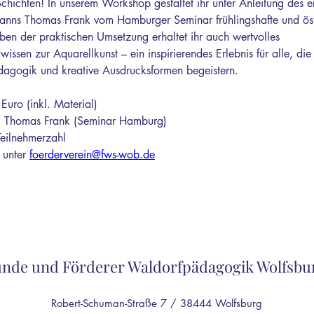
chichten! In unserem Workshop gestaltet ihr unter Anleitung des e
anns Thomas Frank vom Hamburger Seminar frühlingshafte und öst
en der praktischen Umsetzung erhaltet ihr auch wertvolles 
wissen zur Aquarellkunst – ein inspirierendes Erlebnis für alle, die 
agogik und kreative Ausdrucksformen begeistern.
Euro (inkl. Material)
g: Thomas Frank (Seminar Hamburg)
Teilnehmerzahl
unter 
foerderverein@fws-wob.de
nde und Förderer Waldorfpädagogik Wolfsbur
Robert-Schuman-Straße 7 / 38444 Wolfsburg